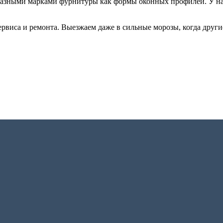
азными марками фурнитуры как формы оконных профилей. У нас
ервиса и ремонта. Выезжаем даже в сильные морозы, когда други