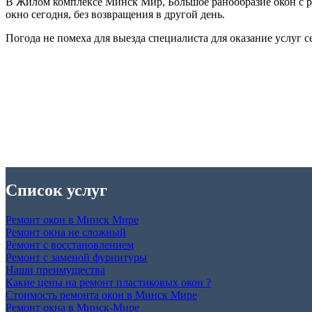
В Жилом комплексе Минск Мир, Большое ранообразие окон с р
окно сегодня, без возвращения в другой день.
Погода не помеха для выезда специалиста для оказание услуг с
Список услуг
Ремонт окон в Минск Мире
Ремонт окна не сложный
Ремонт с восстановлением
Ремонт с заменой фурнитуры
Наши преимущества
Какие цены на ремонт пластиковых окон ?
Стоимость ремонта окон в Минск Мире
Ремонт окна в Минск-Мире