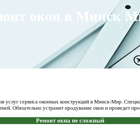
монт окон в Минск М
ния услуг сервиса оконных конструкций в Минск-Мир. Специ
тией. Обязательно устранит продувание окон и проведет пр
Ремонт окна не сложный