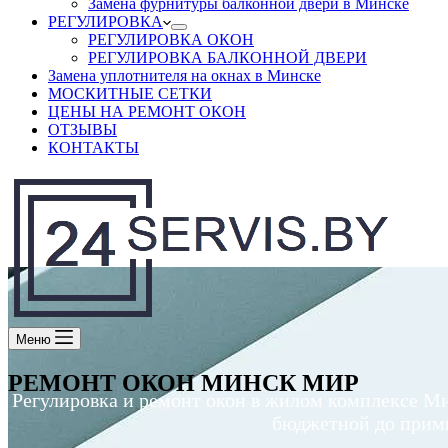
Замена фурнитуры балконной двери в Минске
РЕГУЛИРОВКА
РЕГУЛИРОВКА ОКОН
РЕГУЛИРОВКА БАЛКОННОЙ ДВЕРИ
Замена уплотнителя на окнах в Минске
МОСКИТНЫЕ СЕТКИ
ЦЕНЫ НА РЕМОНТ ОКОН
ОТЗЫВЫ
КОНТАКТЫ
Меню
РЕМОНТ ОКОН МИНСК МИР
Регулировка и ремонт окон в жилом комплексе Ми
бюджетной до прими